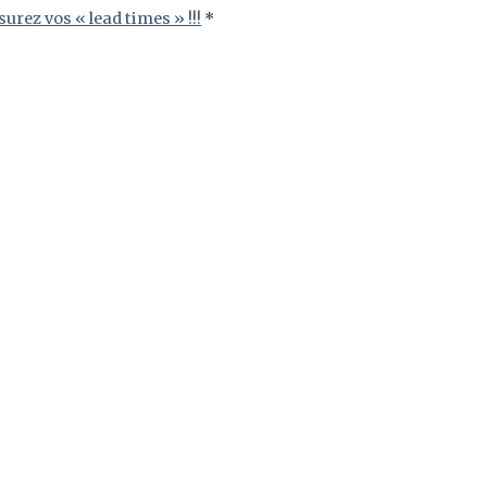
urez vos « lead times » !!!
*